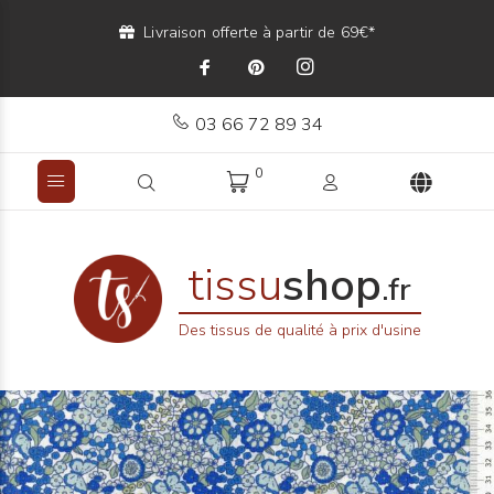
Livraison offerte à partir de 69€*
03 66 72 89 34
0
tissu
shop
.fr
Des tissus de qualité à prix d'usine