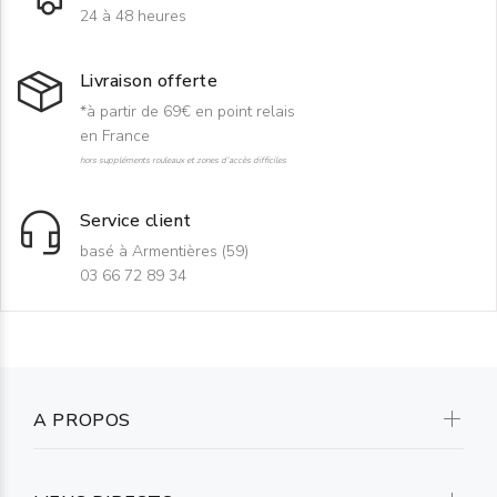
24 à 48 heures
Livraison offerte
*à partir de 69€ en point relais
en France
hors suppléments rouleaux et zones d'accès difficiles
Service client
basé à Armentières (59)
03 66 72 89 34
A PROPOS