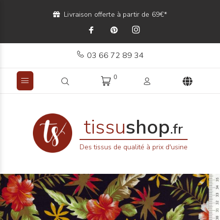
Livraison offerte à partir de 69€*
03 66 72 89 34
0
tissu
shop
.fr
Des tissus de qualité à prix d'usine