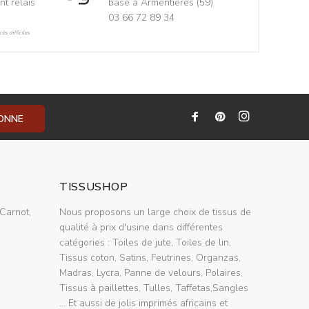
nt relais
basé à Armentières (59)
03 66 72 89 34
ès difficiles
BONNE
TISSUSHOP
Carnot,
Nous proposons un large choix de tissus de
qualité à prix d'usine dans différentes
catégories : Toiles de jute, Toiles de lin,
Tissus coton, Satins, Feutrines, Organzas,
Madras, Lycra, Panne de velours, Polaires,
Tissus à paillettes, Tulles, Taffetas,Sangles
... Et aussi de jolis imprimés africains et