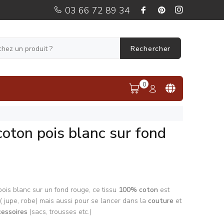
03 66 72 89 34
Rechercher
0
coton pois blanc sur fond
is blanc sur un fond rouge, ce tissu
100% coton
est
( jupe, robe) mais aussi pour se lancer dans la
couture
et
cessoires
(sacs, trousses etc.)