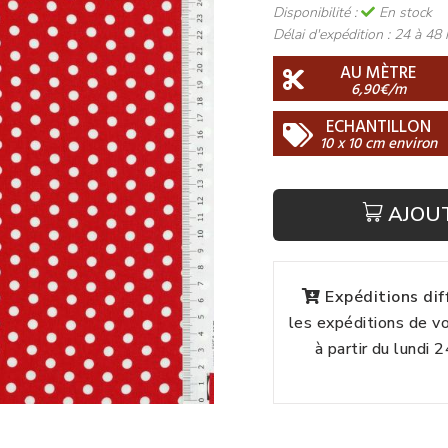
Disponibilité :
En stock
Délai d'expédition :
24 à 48 
AU MÈTRE
6,90€/m
ECHANTILLON
10 x 10 cm environ
AJOU
Expéditions di
les expéditions de 
à partir du lundi 