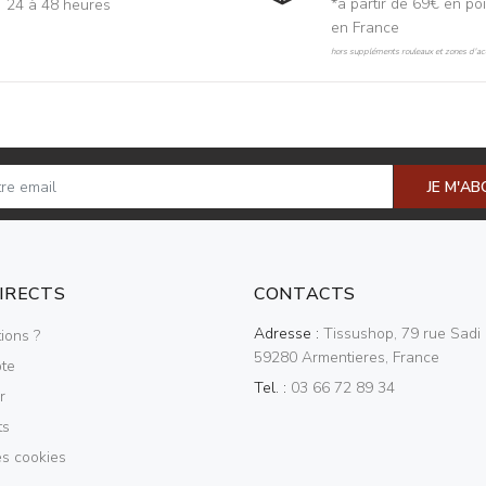
*à partir de 69€ en poi
24 à 48 heures
en France
hors suppléments rouleaux et zones d'acc
JE M'A
DIRECTS
CONTACTS
Adresse :
Tissushop, 79 rue Sadi 
ions ?
59280 Armentieres, France
te
Tel. :
03 66 72 89 34
r
ts
es cookies