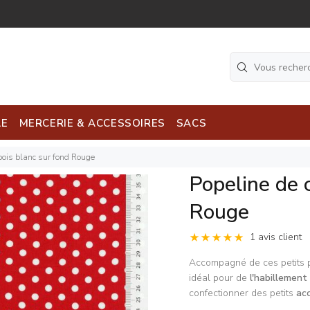
LE
MERCERIE & ACCESSOIRES
SACS
pois blanc sur fond Rouge
Popeline de 
Rouge
1 avis client
Accompagné de ces petits po
idéal pour de
l'habillement
confectionner des petits
ac