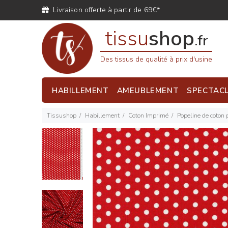
Livraison offerte à partir de 69€*
tissu
shop
.fr
Des tissus de qualité à prix d'usine
HABILLEMENT
AMEUBLEMENT
SPECTAC
Tissushop
Habillement
Coton Imprimé
Popeline de coton 