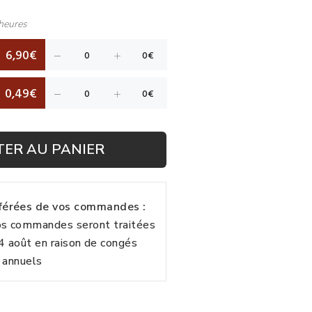
heures
6,90€
0,49€
TER AU PANIER
fférées de vos commandes :
vos commandes seront traitées
24 août en raison de congés
annuels