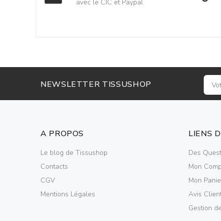
avec le CIC et Paypal
NEWSLETTER TISSUSHOP
A PROPOS
LIENS 
Le blog de Tissushop
Des Quest
Contacts
Mon Comp
CGV
Mon Panie
Mentions Légales
Avis Clien
Gestion d