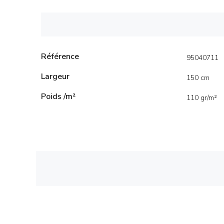
Référence
95040711
Largeur
150 cm
Poids /m²
110 gr/m²