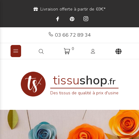
Livraison offerte à partir de 69€*
03 66 72 89 34
0
tissu
shop
.fr
Des tissus de qualité à prix d'usine