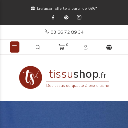
Livraison offerte à partir de 69€*
03 66 72 89 34
0
tissu
shop
.fr
Des tissus de qualité à prix d'usine