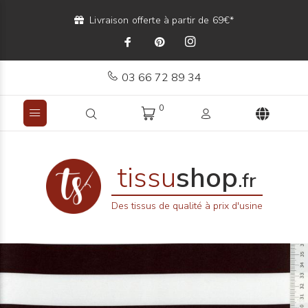
Livraison offerte à partir de 69€*
03 66 72 89 34
0
tissu
shop
.fr
Des tissus de qualité à prix d'usine