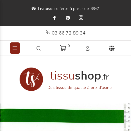
Livraison offerte à partir de 69€*
03 66 72 89 34
0
tissu
shop
.fr
Des tissus de qualité à prix d'usine