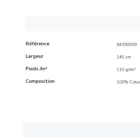
Référence
94390009
Largeur
145 cm
Poids /m²
110 gr/m²
Composition
100% Coto