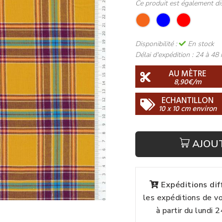
Ce produit est également di
Disponibilité :
En stock
Délai d'expédition :
24 à 48 
AU MÈTRE
8,90€/m
ECHANTILLON
10 x 10 cm environ
AJOU
Expéditions di
les expéditions de 
à partir du lundi 