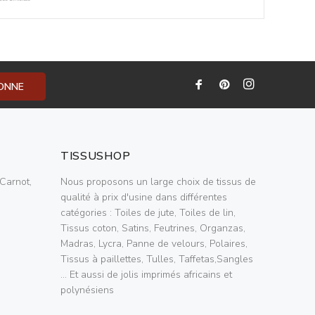
BONNE
TISSUSHOP
Carnot,
Nous proposons un large choix de tissus de
qualité à prix d'usine dans différentes
catégories : Toiles de jute, Toiles de lin,
Tissus coton, Satins, Feutrines, Organzas,
Madras, Lycra, Panne de velours, Polaires,
Tissus à paillettes, Tulles, Taffetas,Sangles
... Et aussi de jolis imprimés africains et
polynésiens