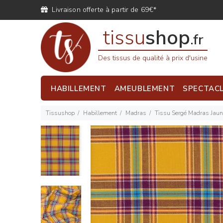
Livraison offerte à partir de 69€*
tissu
shop
.fr
Des tissus de qualité à prix d'usine
HABILLEMENT
AMEUBLEMENT
SPECTAC
Tissushop
Habillement
Madras
Tissu Sergé Madras Jau