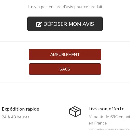
Il n’y a pas encore d’avis pour ce produit
DÉPOSER MON AVIS
AMEUBLEMENT
SACS
Livraison offerte
Expédition rapide
*à partir de 69€ en poi
24 à 48 heures
en France
hors suppléments rouleaux et zones d'acc