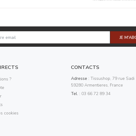
JE M'A
DIRECTS
CONTACTS
Adresse :
Tissushop, 79 rue Sadi 
ions ?
59280 Armentieres, France
te
Tel. :
03 66 72 89 34
r
ts
es cookies