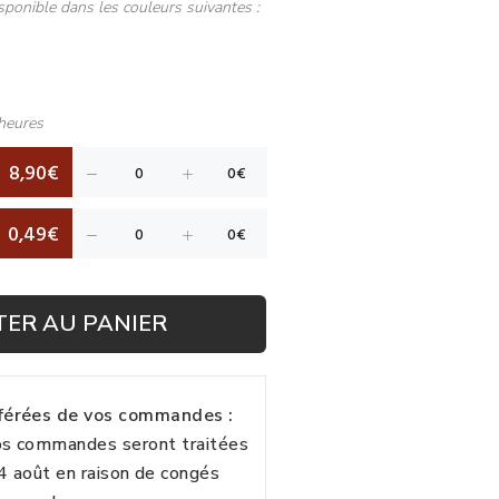
sponible dans les couleurs suivantes :
heures
8,90€
0,49€
TER AU PANIER
fférées de vos commandes :
vos commandes seront traitées
24 août en raison de congés