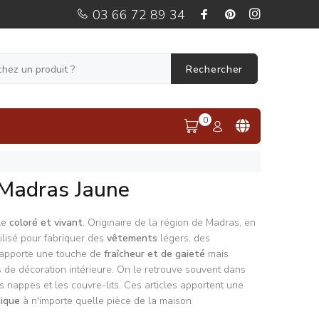
03 66 72 89 34
Rechercher
0
 Madras Jaune
ile
coloré et vivant
. Originaire de la région de Madras, en
tilisé pour fabriquer des
vêtements
légers, des
 apporte une touche de
fraîcheur et de gaieté
mais
 de décoration intérieure. On le retrouve souvent dans
es nappes et les couvre-lits. Ces articles apportent une
tique
à n'importe quelle pièce de la maison