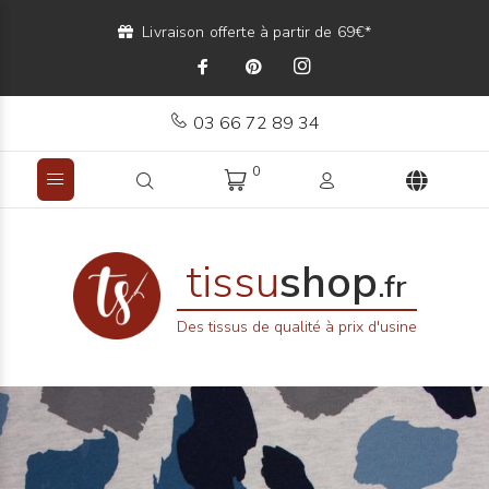
Livraison offerte à partir de 69€*
03 66 72 89 34
0
tissu
shop
.fr
Des tissus de qualité à prix d'usine