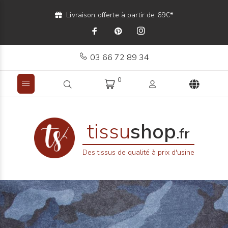
Livraison offerte à partir de 69€*
03 66 72 89 34
0
tissu
shop
.fr
Des tissus de qualité à prix d'usine