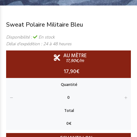
Sweat Polaire Militaire Bleu
Disponibilité :
En stock
Délai d'expédition :
24 à 48 heures
AU MÈTRE
17,90€/m
17,90€