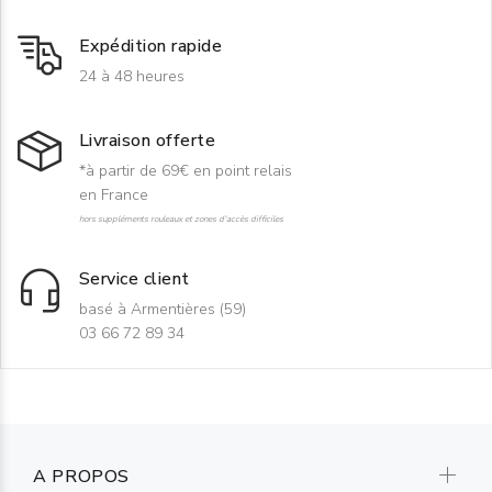
Expédition rapide
24 à 48 heures
Livraison offerte
*à partir de 69€ en point relais
en France
hors suppléments rouleaux et zones d'accès difficiles
Service client
basé à Armentières (59)
03 66 72 89 34
A PROPOS