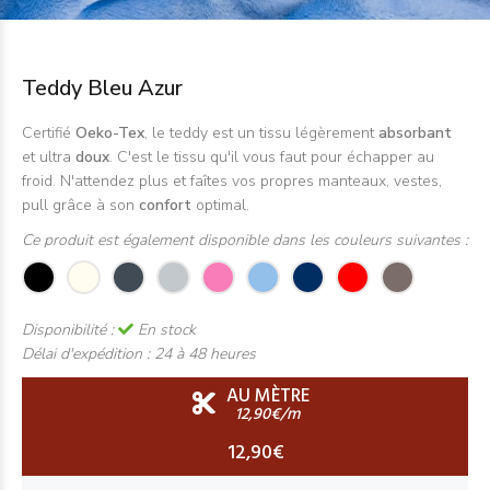
Teddy Bleu Azur
Certifié
Oeko-Tex
, le teddy est un tissu légèrement
absorbant
et ultra
doux
. C'est le tissu qu'il vous faut pour échapper au
froid. N'attendez plus et faîtes vos propres manteaux, vestes,
pull grâce à son
confort
optimal.
Ce produit est également disponible dans les couleurs suivantes :
Disponibilité :
En stock
Délai d'expédition :
24 à 48 heures
AU MÈTRE
12,90€/m
12,90€