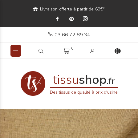
Livraison offerte à partir de 69€*
03 66 72 89 34
0
tissu
shop
.fr
Des tissus de qualité à prix d'usine