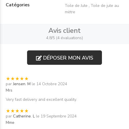
Catégories
Toile de Jute
,
Toile de jute au
mètre
Avis client
4,8/5 (4 évaluations)
DÉPOSER MON AVIS
par
Jensen. M
le 14 Octobre 2024
Mrs
Very fast delivery and excellent quality.
par
Catherine. L
le 19 Septembre 2024
Mme