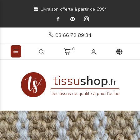
Livraison offerte à partir de 69€*
03 66 72 89 34
0
tissu
shop
.fr
Des tissus de qualité à prix d'usine