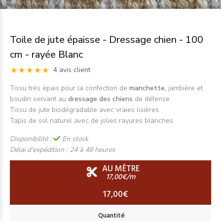
Toile de jute épaisse - Dressage chien - 100
cm - rayée Blanc
4 avis client
Tissu très épais pour la confection de
manchette,
jambière et
boudin servant au
dressage des chiens
de défense.
Tissu de jute biodégradable avec vraies lisières.
Tapis de sol naturel avec de jolies rayures blanches.
Disponibilité :
En stock
Délai d'expédition :
24 à 48 heures
AU MÈTRE
17,00€/m
17,00€