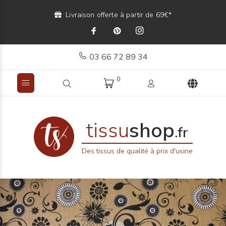
Livraison offerte à partir de 69€*
03 66 72 89 34
0
tissu
shop
.fr
Des tissus de qualité à prix d'usine