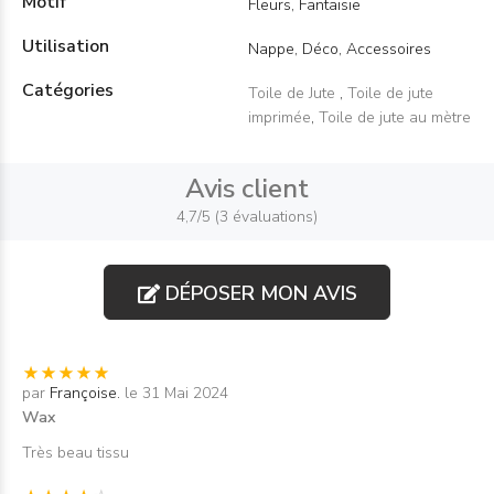
Motif
Fleurs, Fantaisie
Utilisation
Nappe, Déco, Accessoires
Catégories
Toile de Jute
,
Toile de jute
imprimée
,
Toile de jute au mètre
Avis client
4,7/5 (3 évaluations)
DÉPOSER MON AVIS
par
Françoise.
le 31 Mai 2024
Wax
Très beau tissu