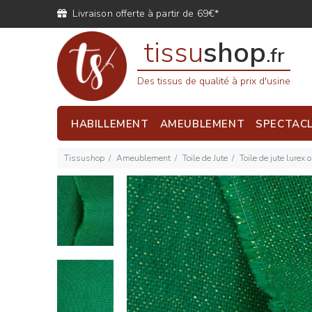
Livraison offerte à partir de 69€*
tissu
shop
.fr
Des tissus de qualité à prix d'usine
HABILLEMENT
AMEUBLEMENT
SPECTAC
Tissushop
Ameublement
Toile de Jute
Toile de jute lurex