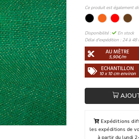
Ce produit est également di
Disponibilité :
En stock
Délai d'expédition :
24 à 48 
AU MÈTRE
5,90€/m
ECHANTILLON
10 x 10 cm environ
AJOU
Expéditions di
les expéditions de 
à partir du lundi 