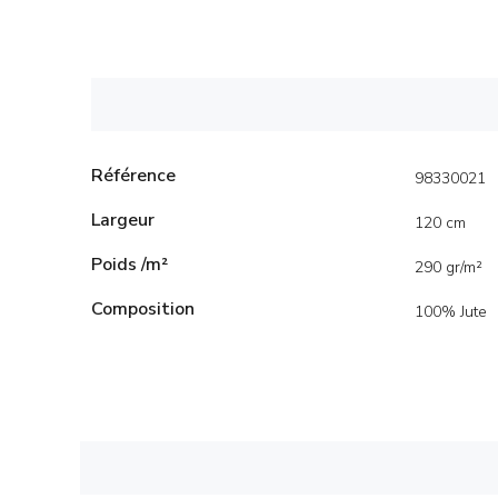
Référence
98330021
Largeur
120 cm
Poids /m²
290 gr/m²
Composition
100% Jute