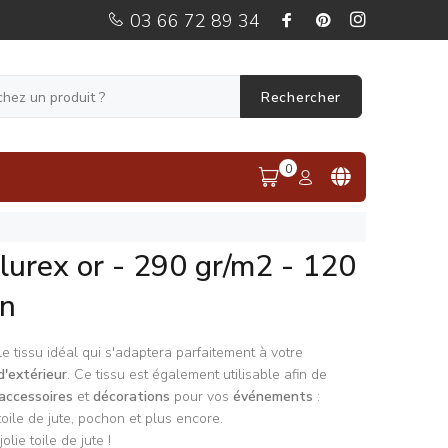
03 66 72 89 34
Rechercher
0
 lurex or - 290 gr/m2 - 120
in
 le tissu idéal qui s'adaptera parfaitement à votre
d'extérieur
. Ce tissu est également utilisable afin de
accessoires
et
décorations
pour vos
événements
:
oile de jute, pochon et plus encore.
olie toile de jute !