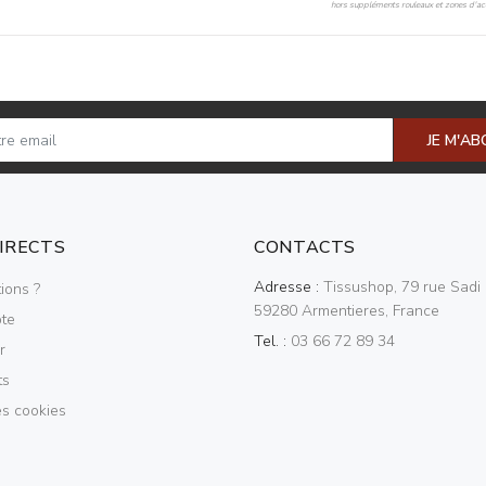
hors suppléments rouleaux et zones d'acc
JE M'A
DIRECTS
CONTACTS
Adresse :
Tissushop, 79 rue Sadi 
ions ?
59280 Armentieres, France
te
Tel. :
03 66 72 89 34
r
ts
es cookies