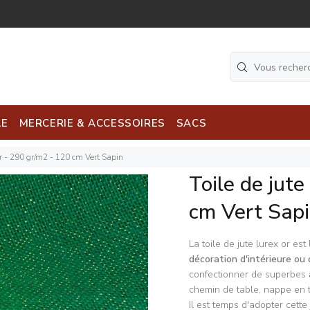
LE
MERCERIE & ACCESSOIRES
SACS
 or - 290 gr/m2 - 120 cm Vert Sapin
Toile de jute
cm Vert Sap
La toile de jute lurex or est
décoration d'intérieure ou 
confectionner de superbes
chemin de table, nappe en t
Il est temps d'adopter cette j