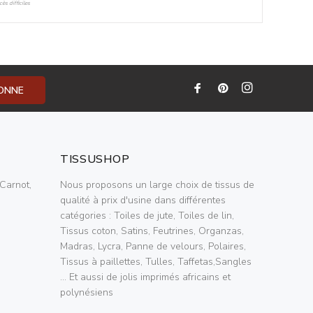
ès difficiles
BONNE
TISSUSHOP
Carnot,
Nous proposons un large choix de tissus de
qualité à prix d'usine dans différentes
catégories : Toiles de jute, Toiles de lin,
Tissus coton, Satins, Feutrines, Organzas,
Madras, Lycra, Panne de velours, Polaires,
Tissus à paillettes, Tulles, Taffetas,Sangles
... Et aussi de jolis imprimés africains et
polynésiens