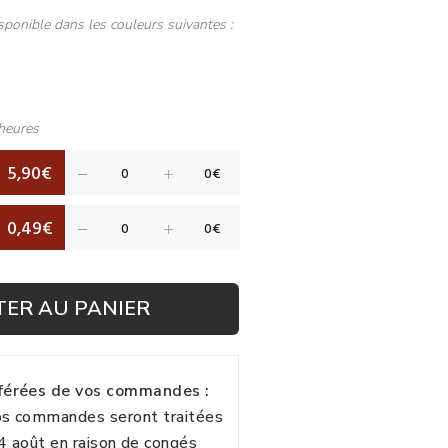
sponible dans les couleurs suivantes :
heures
5,90€
0,49€
TER AU PANIER
fférées de vos commandes :
vos commandes seront traitées
24 août en raison de congés