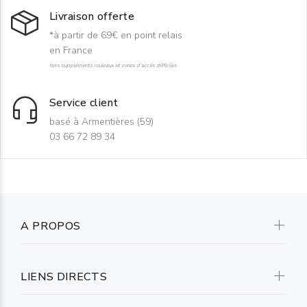
Livraison offerte
*à partir de 69€ en point relais
en France
hors suppléments rouleaux et zones d'accès difficiles
Service client
basé à Armentières (59)
03 66 72 89 34
A PROPOS
LIENS DIRECTS