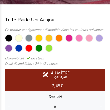
Tulle Raide Uni Acajou
Ce produit est également disponible dans les couleurs suivantes :
Disponibilité :
En stock
Délai d'expédition :
24 à 48 heures
AU MÈTRE
2,45€/m
2,45€