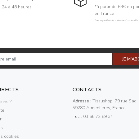
*à partir de 69€ en poi
24 à 48 heures
en France
hors suppléments rouleaux et zones d'acc
JE M'A
DIRECTS
CONTACTS
Adresse :
Tissushop, 79 rue Sadi 
ions ?
59280 Armentieres, France
te
Tel. :
03 66 72 89 34
r
ts
es cookies