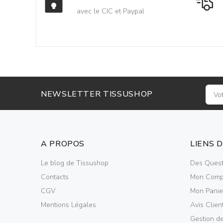
avec le CIC et Paypal
NEWSLETTER TISSUSHOP
A PROPOS
LIENS 
Le blog de Tissushop
Des Quest
Contacts
Mon Comp
CGV
Mon Panie
Mentions Légales
Avis Clien
Gestion d