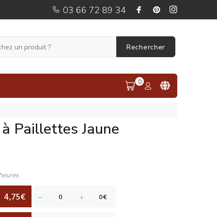
03 66 72 89 34
Rechercher
0
 à Paillettes Jaune
heures
4,75€