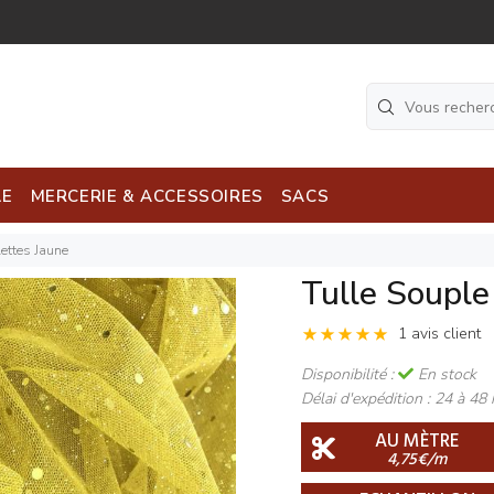
LE
MERCERIE & ACCESSOIRES
SACS
lettes Jaune
Tulle Souple
1 avis client
Disponibilité :
En stock
Délai d'expédition :
24 à 48 
AU MÈTRE
4,75€/m