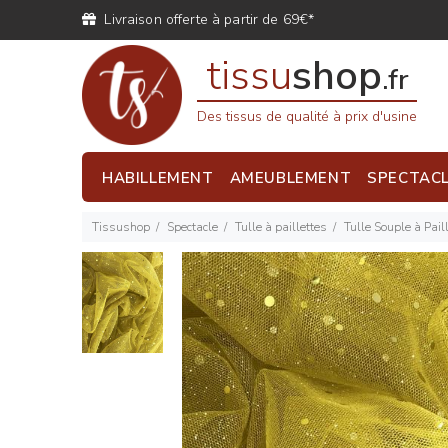
Livraison offerte à partir de 69€*
tissu
shop
.fr
Des tissus de qualité à prix d'usine
HABILLEMENT
AMEUBLEMENT
SPECTAC
Tissushop
Spectacle
Tulle à paillettes
Tulle Souple à Pail