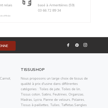
nt relais
basé à Armentières (59)
03 66 72 89 34
ès difficiles
BONNE
TISSUSHOP
Carnot,
Nous proposons un large choix de tissus de
qualité à prix d'usine dans différentes
catégories : Toiles de jute, Toiles de lin,
Tissus coton, Satins, Feutrines, Organzas,
Madras, Lycra, Panne de velours, Polaires,
Tissus à paillettes, Tulles, Taffetas,Sangles