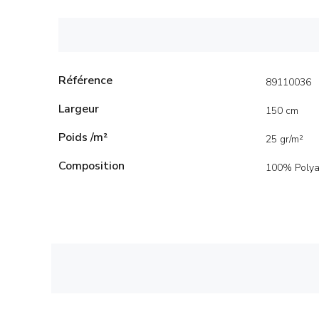
Référence
89110036
Largeur
150 cm
Poids /m²
25 gr/m²
Composition
100% Poly