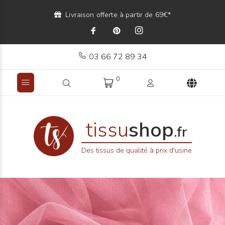
Livraison offerte à partir de 69€*
03 66 72 89 34
0
tissu
shop
.fr
Des tissus de qualité à prix d'usine