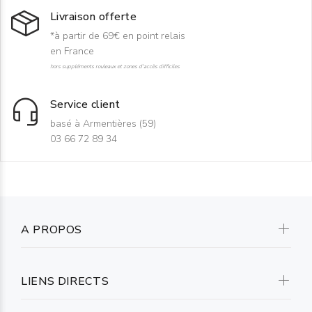
Livraison offerte
*à partir de 69€ en point relais
en France
hors suppléments rouleaux et zones d'accès difficiles
Service client
basé à Armentières (59)
03 66 72 89 34
A PROPOS
LIENS DIRECTS