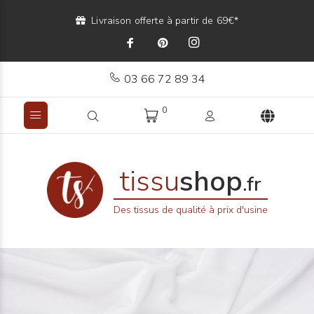
Livraison offerte à partir de 69€*
03 66 72 89 34
0
tissu
shop
.fr
Des tissus de qualité à prix d'usine