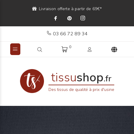
Livraison offerte à partir de 69€*
03 66 72 89 34
0
tissu
shop
.fr
Des tissus de qualité à prix d'usine