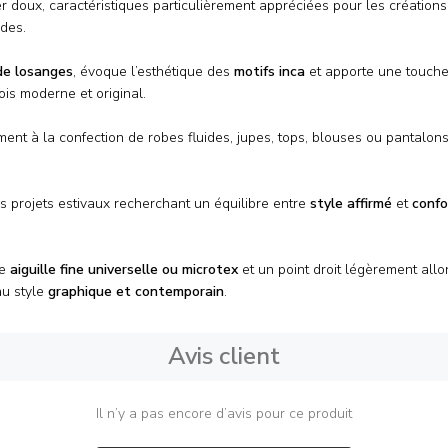
r doux, caractéristiques particulièrement appréciées pour les créations
des.
de losanges
, évoque l’esthétique des
motifs inca
et apporte une touche 
ois moderne et original.
tement à la confection de robes fluides, jupes, tops, blouses ou pantalon
s projets estivaux recherchant un équilibre entre
style affirmé
et
confo
ne
aiguille fine universelle ou microtex
et un point droit légèrement allo
u style
graphique et contemporain
.
Avis client
Il n’y a pas encore d’avis pour ce produit