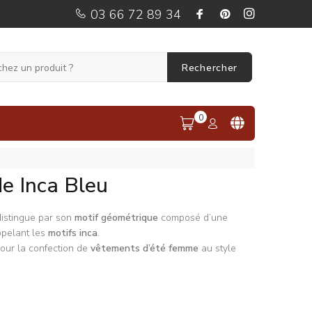
03 66 72 89 34
Rechercher
0
de Inca Bleu
istingue par son
motif géométrique
composé d’une
ppelant les
motifs inca
.
 pour la confection de
vêtements d’été femme
au style