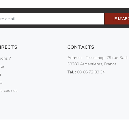
JE M'A
DIRECTS
CONTACTS
Adresse :
Tissushop, 79 rue Sadi 
ions ?
59280 Armentieres, France
te
Tel. :
03 66 72 89 34
r
ts
es cookies