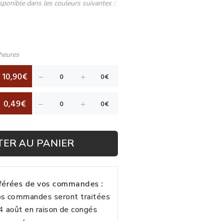
sponible dans les couleurs suivantes :
heures
10,90€
0,49€
TER AU PANIER
fférées de vos commandes :
vos commandes seront traitées
24 août en raison de congés