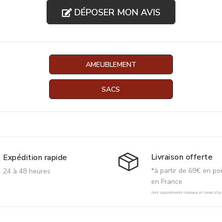
DÉPOSER MON AVIS
AMEUBLEMENT
SACS
Livraison offerte
Expédition rapide
*à partir de 69€ en poi
24 à 48 heures
en France
hors suppléments rouleaux et zones d'acc