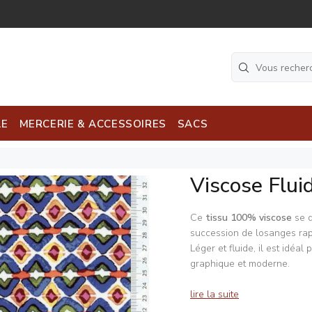
LE
MERCERIE & ACCESSOIRES
SACS
Viscose Flui
Ce
tissu 100% viscose
se d
succession de losanges ra
Léger et fluide, il est idéal
graphique et moderne.
lire la suite