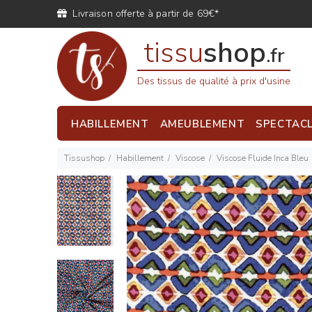
Livraison offerte à partir de 69€*
tissu
shop
.fr
Des tissus de qualité à prix d'usine
HABILLEMENT
AMEUBLEMENT
SPECTAC
Tissushop
Habillement
Viscose
Viscose Fluide Inca Bleu