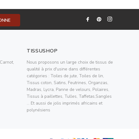
BONNE
TISSUSHOP
Carnot,
Nous proposons un large choix de tissus de
qualité à prix d'usine dans différentes
catégories : Toiles de jute, Toiles de lin,
Tissus coton, Satins, Feutrines, Organzas,
Madras, Lycra, Panne de velours, Polaires,
Tissus à paillettes, Tulles, Taffetas,Sangles
... Et aussi de jolis imprimés africains et
polynésiens