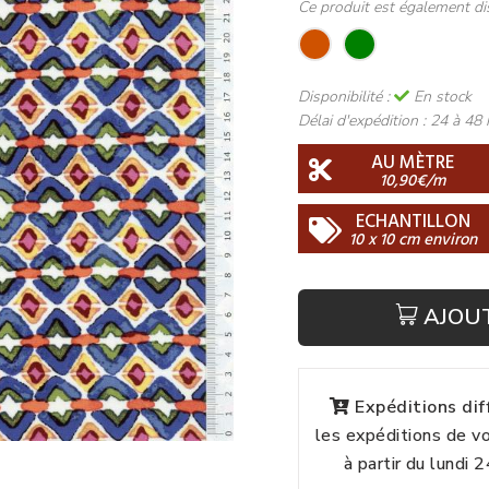
Ce produit est également di
Disponibilité :
En stock
Délai d'expédition :
24 à 48 
AU MÈTRE
10,90€/m
ECHANTILLON
10 x 10 cm environ
AJOU
Expéditions di
les expéditions de 
à partir du lundi 