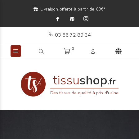
Livraison offerte à partir de 69€*
03 66 72 89 34
0
tissu
shop
.fr
Des tissus de qualité à prix d'usine