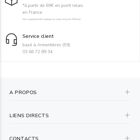
*à partir de 69€ en point relais
en France
hors suppléments rouleaux et zones d'accès difficiles
Service client
basé à Armentières (59)
03 66 72 89 34
A PROPOS
LIENS DIRECTS
CONTACTS