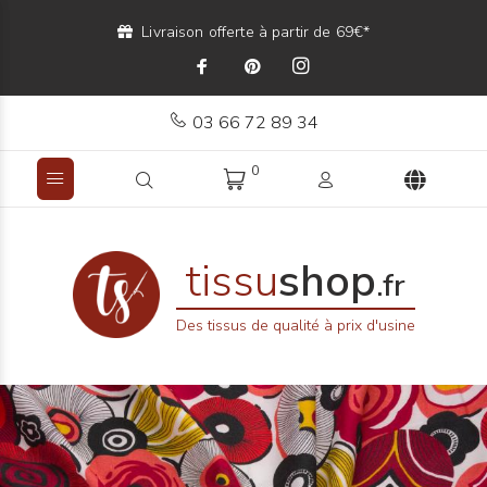
Livraison offerte à partir de 69€*
03 66 72 89 34
0
tissu
shop
.fr
Des tissus de qualité à prix d'usine