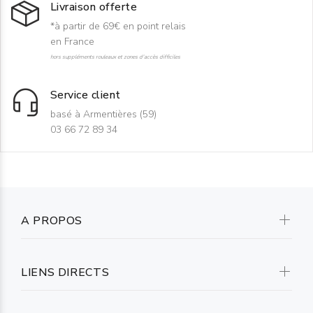
Livraison offerte
*à partir de 69€ en point relais
en France
hors suppléments rouleaux et zones d'accès difficiles
Service client
basé à Armentières (59)
03 66 72 89 34
A PROPOS
LIENS DIRECTS