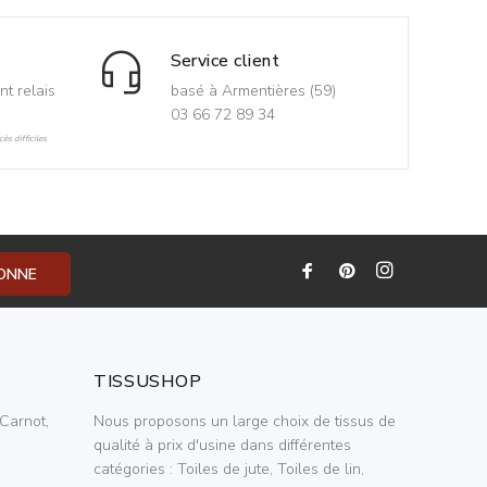
Service client
nt relais
basé à Armentières (59)
03 66 72 89 34
ès difficiles
BONNE
TISSUSHOP
Carnot,
Nous proposons un large choix de tissus de
qualité à prix d'usine dans différentes
catégories : Toiles de jute, Toiles de lin,