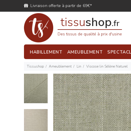
Livraison offerte à partir de 69€*
tissu
shop
.fr
Des tissus de qualité à prix d'usine
HABILLEMENT
AMEUBLEMENT
SPECTAC
Tissushop
Ameublement
Lin
Viscose lin Sélène Naturel