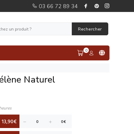
03 66 72 89 34
Rechercher
0
Sélène Naturel
heures
13,90€