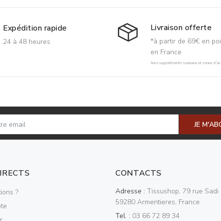
Livraison offerte
Expédition rapide
*à partir de 69€ en poi
24 à 48 heures
en France
hors suppléments rouleaux et zones d'acc
JE M'A
DIRECTS
CONTACTS
Adresse :
Tissushop, 79 rue Sadi 
ions ?
59280 Armentieres, France
te
Tel. :
03 66 72 89 34
r