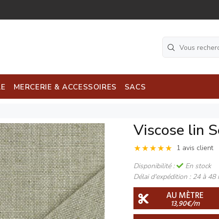
LE
MERCERIE & ACCESSOIRES
SACS
Viscose lin 
1 avis client
Disponibilité :
En stock
Délai d'expédition :
24 à 48 
AU MÈTRE
13,90€/m