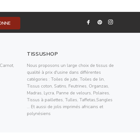
BONNE
TISSUSHOP
Carnot,
Nous proposons un large choix de tissus de
qualité à prix d'usine dans différentes
catégories : Toiles de jute, Toiles de lin,
Tissus coton, Satins, Feutrines, Organzas,
Madras, Lycra, Panne de velours, Polaires,
Tissus à paillettes, Tulles, Taffetas,Sangles
... Et aussi de jolis imprimés africains et
polynésiens