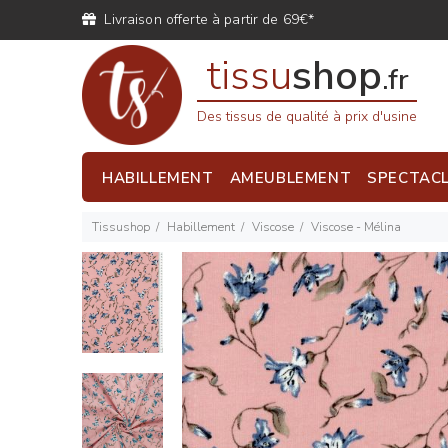
Livraison offerte à partir de 69€*
tissu
shop
.fr
Des tissus de qualité à prix d'usine
HABILLEMENT
AMEUBLEMENT
SPECTAC
Tissushop
Habillement
Viscose
Viscose - Mélina