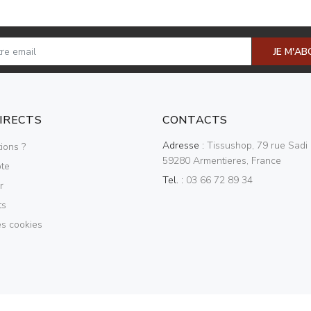
JE M'A
DIRECTS
CONTACTS
Adresse :
Tissushop, 79 rue Sadi 
ions ?
59280 Armentieres, France
te
Tel. :
03 66 72 89 34
r
ts
es cookies