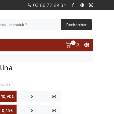
03 66 72 89 34
Rechercher
0
lina
heures
10,90€
0,49€