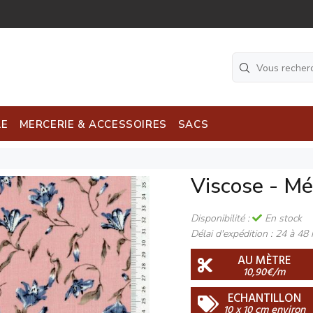
LE
MERCERIE & ACCESSOIRES
SACS
Viscose - Mé
Disponibilité :
En stock
Délai d'expédition :
24 à 48 
AU MÈTRE
10,90€/m
ECHANTILLON
10 x 10 cm environ