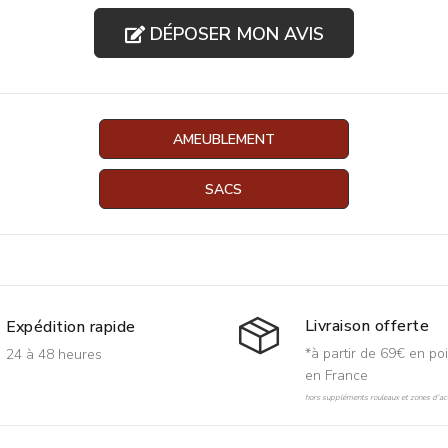
DÉPOSER MON AVIS
AMEUBLEMENT
SACS
Livraison offerte
Expédition rapide
*à partir de 69€ en poi
24 à 48 heures
en France
hors suppléments rouleaux et zones d'acc