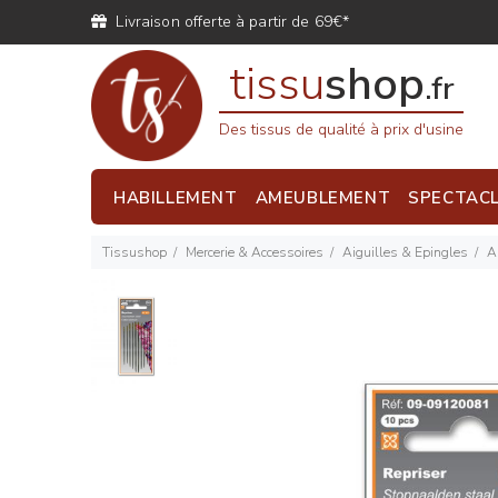
Livraison offerte à partir de 69€*
tissu
shop
.fr
Des tissus de qualité à prix d'usine
HABILLEMENT
AMEUBLEMENT
SPECTAC
Tissushop
Mercerie & Accessoires
Aiguilles & Epingles
A