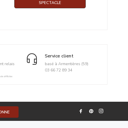
SPECTACLE
Service client
nt relais
basé à Armentières (59)
03 66 72 89 34
ès difficiles
BONNE