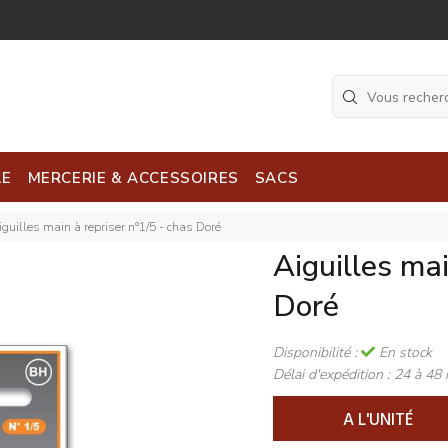
LE
MERCERIE & ACCESSOIRES
SACS
iguilles main à repriser n°1/5 - chas Doré
Aiguilles mai
Doré
Disponibilité :
En stock
Délai d'expédition :
24 à 48 
A L'UNITÉ