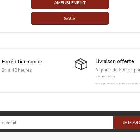
AMEUBLEMENT
SACS
Livraison offerte
Expédition rapide
*à partir de 69€ en poi
24 à 48 heures
en France
hors suppléments rouleaux et zones d'acc
JE M'A