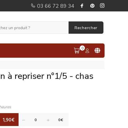
03 66 72 89 34
Rechercher
0
n à repriser n°1/5 - chas
heures
1,90€