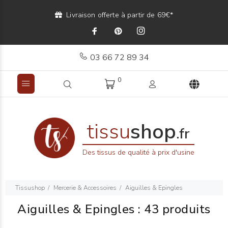
Livraison offerte à partir de 69€*
03 66 72 89 34
0
tissu
shop
.fr
Des tissus de qualité à prix d'usine
Tissushop
Mercerie & Accessoires
Aiguilles & Epingles
Aiguilles & Epingles
:
43 produits