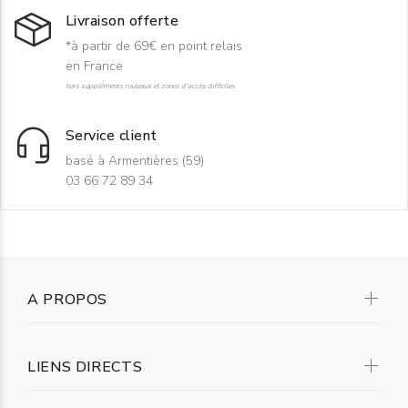
Livraison offerte
*à partir de 69€ en point relais
en France
hors suppléments rouleaux et zones d'accès difficiles
Service client
basé à Armentières (59)
03 66 72 89 34
A PROPOS
LIENS DIRECTS