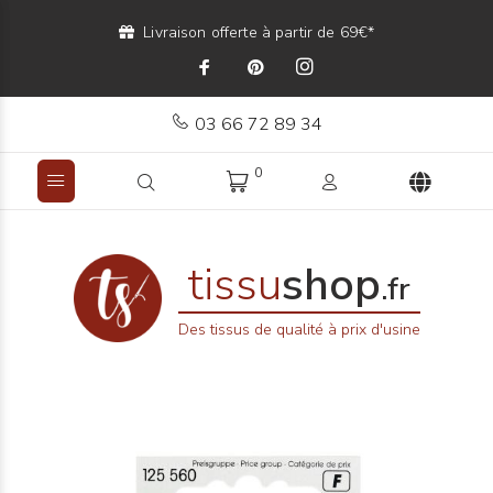
Livraison offerte à partir de 69€*
03 66 72 89 34
0
tissu
shop
.fr
Des tissus de qualité à prix d'usine