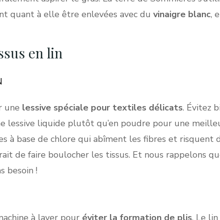
ont quant à elle être enlevées avec du
vinaigre blanc
, 
ssus en lin
N
er une
lessive spéciale pour textiles délicats
. Évitez 
ne lessive liquide plutôt qu’en poudre pour une meilleu
es à base de chlore qui abîment les fibres et risquent d
ait de faire boulocher les tissus. Et nous rappelons q
s besoin !
 machine à laver pour
éviter la formation de plis
. Le li