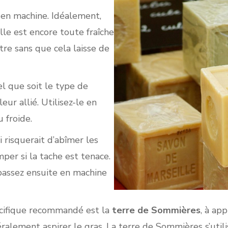
e en machine. Idéalement,
lle est encore toute fraîche
ître sans que cela laisse de
l que soit le type de
eur allié. Utilisez-le en
u froide.
i risquerait d’abîmer les
mper si la tache est tenace.
passez ensuite en machine
écifique recommandé est la
terre de Sommières
, à app
éralement aspirer le gras. La terre de Sommières s’utili