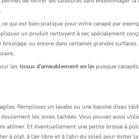
l permet de retirer les salissures sans endommager la f
.
, ce qui est bien pratique pour votre canapé par exemp
appliquez un produit nettoyant à sec spécialement conçu
ricolage, ou encore dans certaines grandes surfaces. La
saire.
pour les
tissus d’ameublement en lin
puisque canapés, 
fragiles. Remplissez un lavabo ou une bassine d’eau tiè
ez doucement les zones tachées. Vous pouvez aussi utilis
sans abîmer. Et éventuellement une petite brosse à poil
 à plat, à l’air libre et à l’abri du soleil pour éviter l