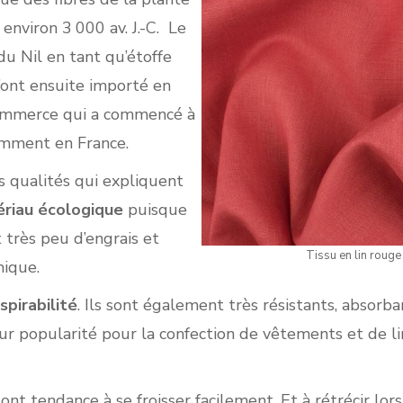
nviron 3 000 av. J.-C. Le
 du Nil en tant qu’étoffe
’ont ensuite importé en
 commerce qui a commencé à
tamment en France.
s qualités qui expliquent
riau écologique
puisque
 très peu d’engrais et
Tissu en lin rouge
mique.
spirabilité
. Ils sont également très résistants, absorban
leur popularité pour la confection de vêtements et de l
ont tendance à se froisser facilement. Et à rétrécir lo