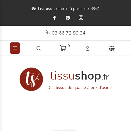
Livraison offerte à partir de 69€*
03 66 72 89 34
0
tissu
shop
.fr
Des tissus de qualité à prix d'usine