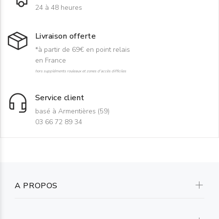
24 à 48 heures
Livraison offerte
*à partir de 69€ en point relais
en France
hors suppléments rouleaux et zones d'accès difficiles
Service client
basé à Armentières (59)
03 66 72 89 34
A PROPOS