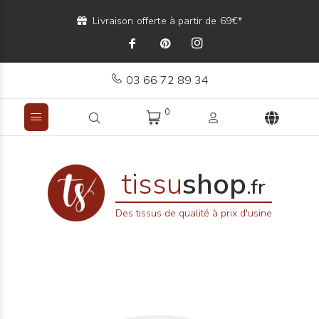
Livraison offerte à partir de 69€*
03 66 72 89 34
0
tissu
shop
.fr
Des tissus de qualité à prix d'usine