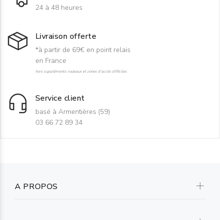
24 à 48 heures
Livraison offerte
*à partir de 69€ en point relais
en France
hors suppléments rouleaux et zones d'accès difficiles
Service client
basé à Armentières (59)
03 66 72 89 34
A PROPOS