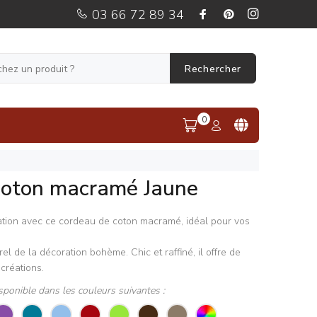
03 66 72 89 34
Rechercher
0
coton macramé Jaune
nation avec ce cordeau de coton macramé, idéal pour vos
l de la décoration bohème. Chic et raffiné, il offre de
créations.
sponible dans les couleurs suivantes :