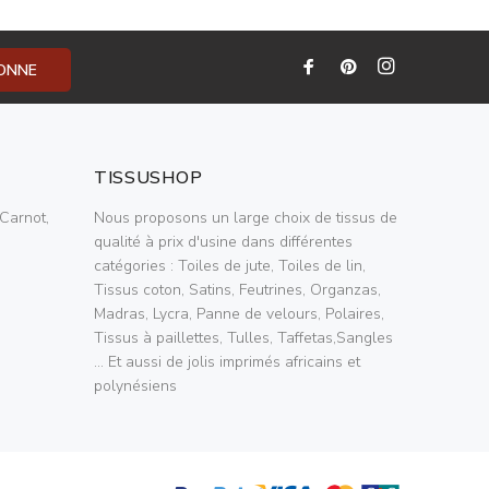
BONNE
TISSUSHOP
Carnot,
Nous proposons un large choix de tissus de
qualité à prix d'usine dans différentes
catégories : Toiles de jute, Toiles de lin,
Tissus coton, Satins, Feutrines, Organzas,
Madras, Lycra, Panne de velours, Polaires,
Tissus à paillettes, Tulles, Taffetas,Sangles
... Et aussi de jolis imprimés africains et
polynésiens