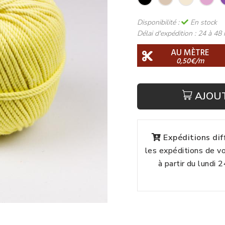
Disponibilité :
En stock
Délai d'expédition :
24 à 48 
AU MÈTRE
0,50€/m
AJOU
Expéditions di
les expéditions de 
à partir du lundi 