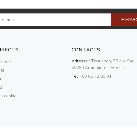
JE M'A
DIRECTS
CONTACTS
Adresse :
Tissushop, 79 rue Sadi 
ions ?
59280 Armentieres, France
te
Tel. :
03 66 72 89 34
r
ts
es cookies