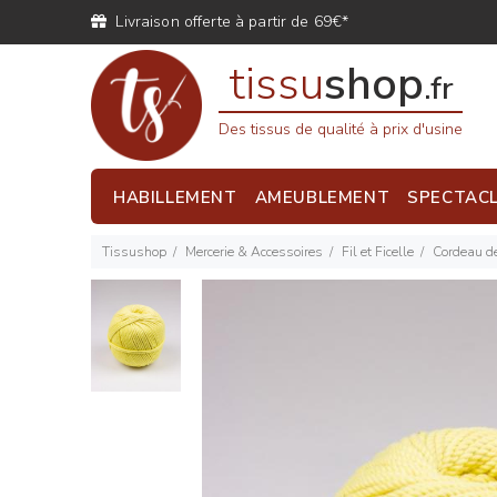
Livraison offerte à partir de 69€*
tissu
shop
.fr
Des tissus de qualité à prix d'usine
HABILLEMENT
AMEUBLEMENT
SPECTAC
Tissushop
Mercerie & Accessoires
Fil et Ficelle
Cordeau d