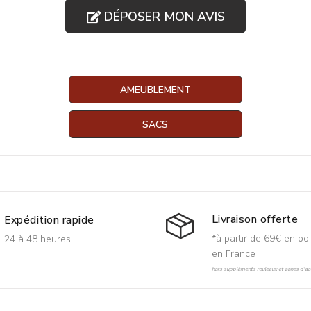
DÉPOSER MON AVIS
AMEUBLEMENT
SACS
Livraison offerte
Expédition rapide
*à partir de 69€ en poi
24 à 48 heures
en France
hors suppléments rouleaux et zones d'acc