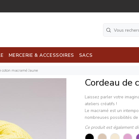
LE
MERCERIE & ACCESSOIRES
SACS
e coton macramé Jaune
Cordeau de 
Laissez parler votre imagi
ateliers créatifs !
Le macramé est un intempore
nombreuses possibilités de 
Ce produit est également di