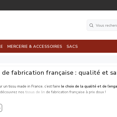
LE
MERCERIE & ACCESSOIRES
SACS
 de fabrication française : qualité et sa
r un tissu made in France, c’est faire
le choix de la qualité et de l’en
, découvrez nos
tissus de lin
de fabrication française à prix doux !
s
oi opter pour un tissu origine France ?