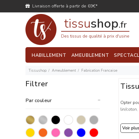
Livraison offerte à partir de 69€*
tissu
shop
.fr
Des tissus de qualité à prix d'usine
HABILLEMENT
AMEUBLEMENT
SPECTAC
Tissushop
Ameublement
Fabrication Francaise
Filtrer
Tissu
Par couleur
Opter pou
lin/coton
Voir plu
Pourqu