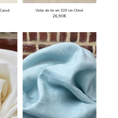
eline sera parfaite. Pour des projets de décoration ou des
e naturel. Enfin, le jacquard apporte une touche
 Cassé
Voile de lin en 320 cm Chiné
s ou des vêtements uniques.
26,90€
ètre ou en rouleau, tous à un prix avantageux !
T
VOIR LE PRODUIT