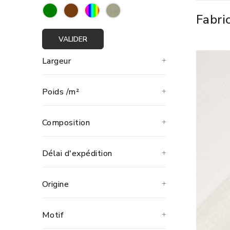
La fabric
Fabri
utilisent
Les
tissu
VALIDER
Privilégi
contribua
Largeur
Les di
Poids /m²
Saviez-vo
fabriquer
Le
Composition
La 
La
Les
Délai d'expédition
Chez Tis
Origine
France au
Votre t
Motif