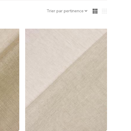
 artisans français possèdent des savoir-faire uniques. Ils
nés
.
ent au temps et conservent longtemps leur éclat.
qualité tout en soutenant l’économie locale et en
gion Normandie ? Cette fibre naturelle permet de
ements estivaux
 linge de maison
s housses de couette
aturel du lin
, parfaits pour des vêtements décontractés
çaise
au meilleur prix ! Commandez vos tissus made in