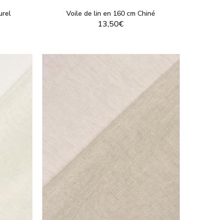
aise chez Tissushop. Choisissez
parmi notre large gamme
urel
Voile de lin en 160 cm Chiné
lin.
13,50€
andez votre tissu au mètre à un prix avantageux ou
issu habituel ? Testez de
nouvelles couleurs
et de
 Vous avez besoin d’aide ? Bénéficiez des
conseils de
T
VOIR LE PRODUIT
r-faire et respect des normes sociales et
 des
critères complémentaires
, notamment la santé et
bstances nocives grâce à des contrôles rigoureux
tout au
re cretonne 100% coton, notre jersey (coton ou viscose)
abellisées
. En choisissant des produits Oeko-Tex, vous
 manière responsable.
s idéales grâce à leur douceur et leur fluidité. Si vous