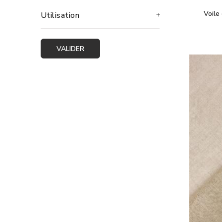
Pour vos 
Voile
Utilisation
de tissus
Grâce à n
achetez-l
nouveaux 
VALIDER
Commandez
notre éq
Certif
Le made i
environne
l'impact 
long de l
Chez Tiss
et notre 
optez don
Commen
Pour des 