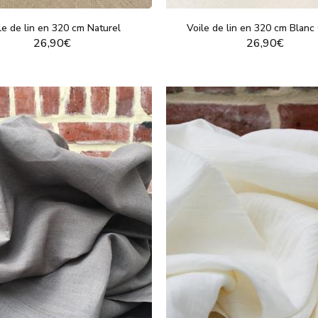
ez une matière plus structurée pour des vêtements élégants
, la pop
 plus authentiques, la toile de lin offre une excellente tenue et un styl
le de lin en 320 cm Naturel
Voile de lin en 320 cm Blanc
quée avec ses
motifs tissés en relief
, idéal pour des pièces décorative
26,90€
26,90€
 l’ensemble de notre gamme de tissus origine France, disponibles au m
VOIR LE PRODUIT
VOIR LE PRODUI