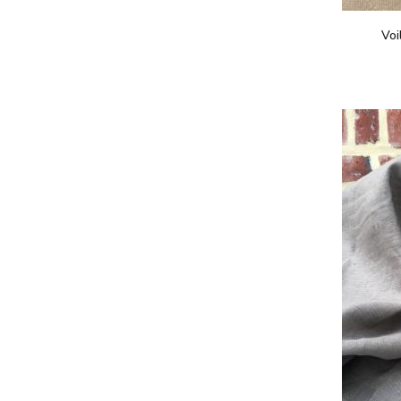
recherch
créations
Voi
sophisti
Découvrez