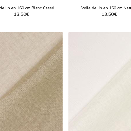
travaux de couture et décoration, découvrez le savoir-faire à la franç
 de lin en 160 cm Blanc Cassé
Voile de lin en 160 cm Nat
 fabriqués en France
: toile de lin, lin lavé, voile de lin ou tissu coton et 
13,50€
13,50€
os différentes options de coupe, à vous les projets sur mesure ! Comm
e au rouleau
pour plus de praticité. Vous souhaitez changer de votre t
motifs grâce au format coupon !
 facilement vos tissus favoris en ligne et profitez de nos petits prix.
VOIR LE PRODUIT
VOIR LE PRODUI
uipe
à chaque étape de votre achat.
ications et labels : made in France et Oeko-Tex
n France met en valeur la production locale, garantissant qualité, savoi
mentales. D'autres labels, à l'image de Oeko-Tex, se concentrent sur
écologique. Cette certification internationale garantit l'absence de su
a fabrication
.
ushop, nous privilégions des partenaires certifiés Oeko-Tex. Ainsi, not
popeline (coton ou polyester) sont
tous fabriqués par des entreprises l
c pour des tissus fiables, adaptés aux peaux sensibles et produits de
t choisir le bon tissu pour vos projets ?
vêtements légers et confortables, le coton ou la viscose sont des option