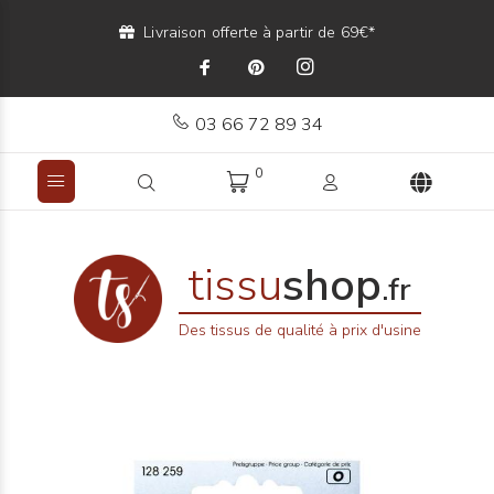
Livraison offerte à partir de 69€*
03 66 72 89 34
0
tissu
shop
.fr
Des tissus de qualité à prix d'usine