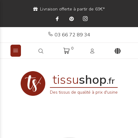
Livraison offerte à partir de 69€*
03 66 72 89 34
0
tissu
shop
.fr
Des tissus de qualité à prix d'usine