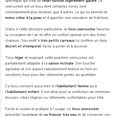
spécifique qui crée un
relief naturel légèrement gaufré
. Le
seersucker est un tissu dont certaines zones sont
volontairement plus tendues que d’autres, ce qui lui permet de
moins coller à la peau
et d’apporter une sensation de fraîcheur.
Grâce à cette structure particulière, le
tissu seersucker
favorise
la circulation de l’air et offre un confort optimal lors des fortes
chaleurs. Son motif à
très petits carreaux
lui confère un style
discret et intemporel
, facile à porter et à associer.
Tissu
léger
et respirant, cette popeline seersucker est
parfaitement adaptée à la
saison estivale
. Son toucher
agréable et son aspect naturellement texturé en font un
excellent choix pour des vêtements portés au quotidien.
Ce tissu convient aussi bien à l’
habillement femme
qu’à
l’
habillement enfant
. Il est idéal pour la confection de chemises,
blouses, robes légères ou vêtements confortables pour l’été.
Facile à coudre et pratique à l’usage, ce
tissu seersucker
présente l’avantage de
se froisser très peu
et de conserver son