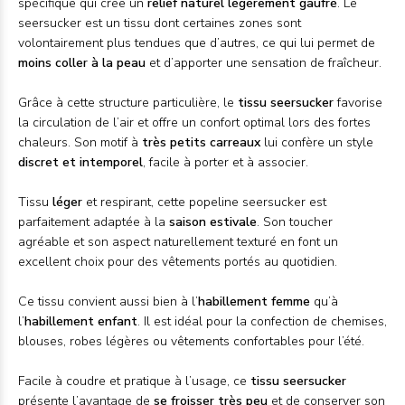
spécifique qui crée un
relief naturel légèrement gaufré
. Le
seersucker est un tissu dont certaines zones sont
volontairement plus tendues que d’autres, ce qui lui permet de
moins coller à la peau
et d’apporter une sensation de fraîcheur.
Grâce à cette structure particulière, le
tissu seersucker
favorise
la circulation de l’air et offre un confort optimal lors des fortes
chaleurs. Son motif à
très petits carreaux
lui confère un style
discret et intemporel
, facile à porter et à associer.
Tissu
léger
et respirant, cette popeline seersucker est
parfaitement adaptée à la
saison estivale
. Son toucher
agréable et son aspect naturellement texturé en font un
excellent choix pour des vêtements portés au quotidien.
Ce tissu convient aussi bien à l’
habillement femme
qu’à
l’
habillement enfant
. Il est idéal pour la confection de chemises,
blouses, robes légères ou vêtements confortables pour l’été.
Facile à coudre et pratique à l’usage, ce
tissu seersucker
présente l’avantage de
se froisser très peu
et de conserver son