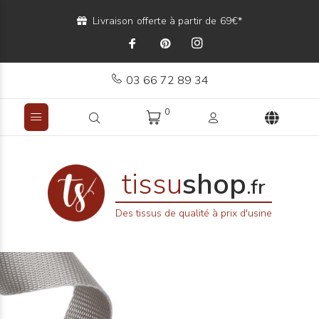
Livraison offerte à partir de 69€*
03 66 72 89 34
0
tissu
shop
.fr
Des tissus de qualité à prix d'usine