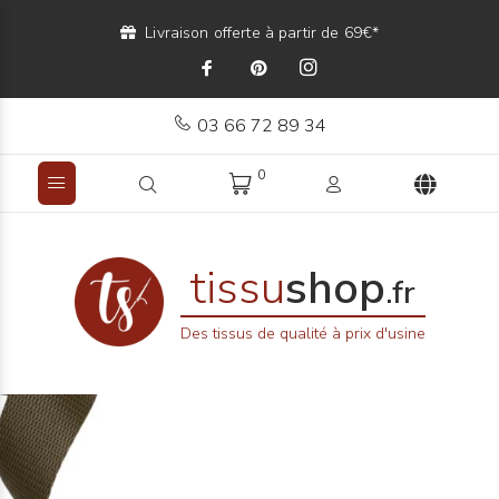
Livraison offerte à partir de 69€*
03 66 72 89 34
0
tissu
shop
.fr
Des tissus de qualité à prix d'usine