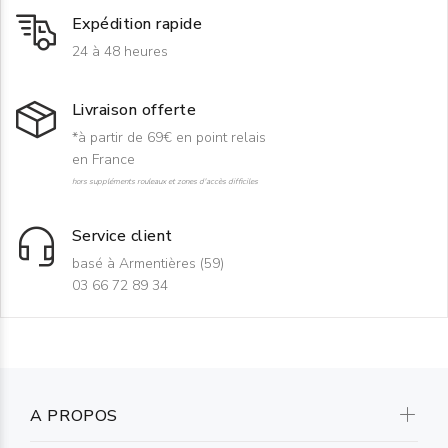
Expédition rapide
24 à 48 heures
Livraison offerte
*à partir de 69€ en point relais
en France
hors suppléments rouleaux et zones d'accès difficiles
Service client
basé à Armentières (59)
03 66 72 89 34
A PROPOS