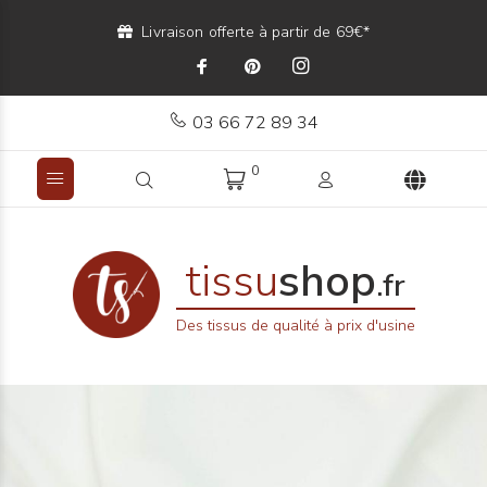
Livraison offerte à partir de 69€*
03 66 72 89 34
0
tissu
shop
.fr
Des tissus de qualité à prix d'usine