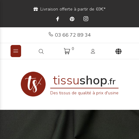
Livraison offerte à partir de 69€*
03 66 72 89 34
0
tissu
shop
.fr
Des tissus de qualité à prix d'usine