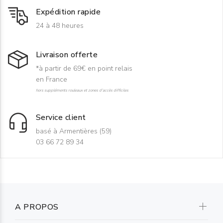
Expédition rapide
24 à 48 heures
Livraison offerte
*à partir de 69€ en point relais
en France
hors suppléments rouleaux et zones d'accès difficiles
Service client
basé à Armentières (59)
03 66 72 89 34
A PROPOS