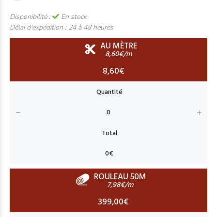
Disponibilité :
En stock
Délai d'expédition :
24 à 48 heures
AU MÈTRE
8,60€/m
8,60€
ROULEAU 50M
7,98€/m
399,00€