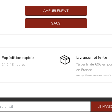
AMEUBLEMENT
SACS
Livraison offerte
Expédition rapide
*à partir de 69€ en poi
24 à 48 heures
en France
hors suppléments rouleaux et zones d'acc
JE M'A