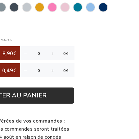
heures
8,90€
0,49€
TER AU PANIER
fférées de vos commandes :
vos commandes seront traitées
24 août en raison de congés