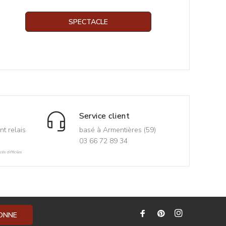
SPECTACLE
Service client
nt relais
basé à Armentières (59)
03 66 72 89 34
ès difficiles
BONNE