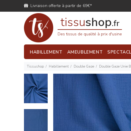
Livraison offerte à partir de 69€*
tissu
shop
.fr
Des tissus de qualité à prix d'usine
HABILLEMENT
AMEUBLEMENT
SPECTAC
Tissushop
Habillement
Double Gaze
Double Gaze Unie B