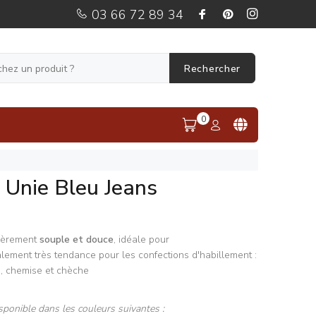
03 66 72 89 34
Rechercher
0
 Unie Bleu Jeans
lièrement
souple et douce
, idéale pour
lement très tendance pour les confections d'habillement :
use, chemise et chèche
sponible dans les couleurs suivantes :