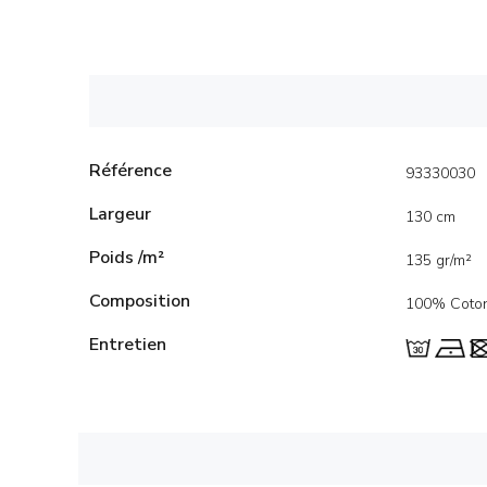
Référence
93330030
Largeur
130 cm
Poids /m²
135 gr/m²
Composition
100% Coto
Entretien