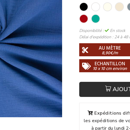
Disponibilité :
En stock
Délai d'expédition :
24 à 48 
AU MÈTRE
8,90€/m
ECHANTILLON
10 x 10 cm environ
AJOU
Expéditions di
les expéditions de 
à partir du lundi 