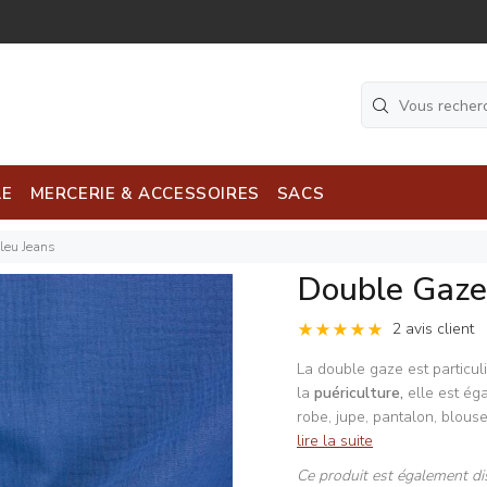
LE
MERCERIE & ACCESSOIRES
SACS
leu Jeans
Double Gaze
2 avis client
La double gaze est particu
la
puériculture,
elle est éga
robe, jupe, pantalon, blo
lire la suite
Ce produit est également di