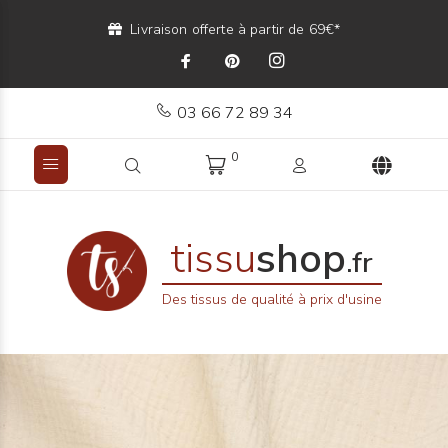
Livraison offerte à partir de 69€*
03 66 72 89 34
0
tissu
shop
.fr
Des tissus de qualité à prix d'usine