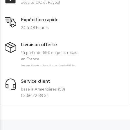
avec le CIC et Paypal
Expédition rapide
24 à 48 heures
Livraison offerte
*à partir de 69€ en point relais
en France
hors suppléments rouleaux et zones d'accès difficiles
Service client
basé à Armentières (59)
03 66 72 89 34