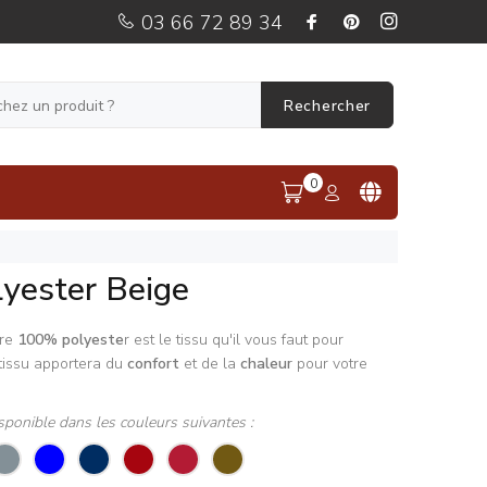
03 66 72 89 34
Rechercher
0
yester Beige
ure
100% polyeste
r est le tissu qu'il vous faut pour
tissu apportera du
confort
et de la
chaleur
pour votre
sponible dans les couleurs suivantes :