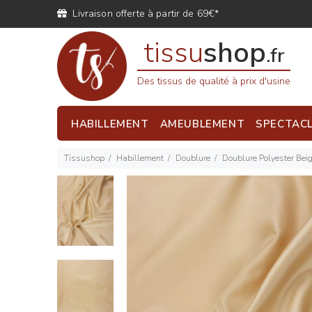
Livraison offerte à partir de 69€*
tissu
shop
.fr
Des tissus de qualité à prix d'usine
HABILLEMENT
AMEUBLEMENT
SPECTAC
Tissushop
Habillement
Doublure
Doublure Polyester Bei