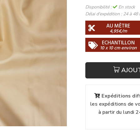
Disponibilité :
En stock
Délai d'expédition :
24 à 48 
AU MÈTRE
4,95€/m
ECHANTILLON
10 x 10 cm environ
AJOU
Expéditions di
les expéditions de 
à partir du lundi 