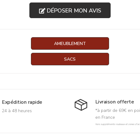
DÉPOSER MON AVIS
AMEUBLEMENT
SACS
Livraison offerte
Expédition rapide
*à partir de 69€ en poi
24 à 48 heures
en France
hors suppléments rouleaux et zones d'acc