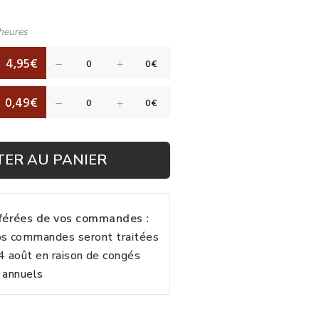
heures
4,95€
0,49€
TER AU PANIER
fférées de vos commandes :
vos commandes seront traitées
24 août en raison de congés
annuels