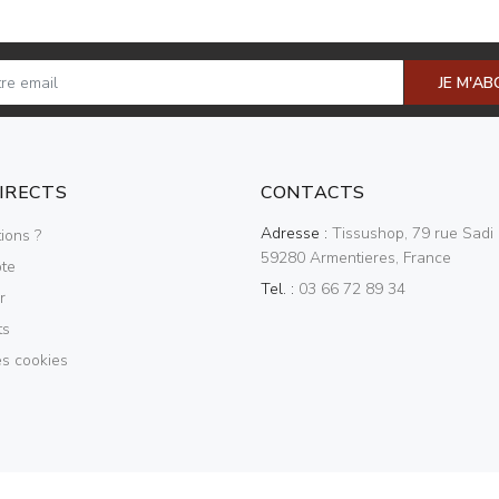
JE M'A
DIRECTS
CONTACTS
Adresse :
Tissushop, 79 rue Sadi 
ions ?
59280 Armentieres, France
te
Tel. :
03 66 72 89 34
r
ts
es cookies