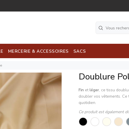
LE
MERCERIE & ACCESSOIRES
SACS
ge
Doublure Pol
Fin
et
léger
, ce tissu doubl
doubler vos vêtements. Ce 
quotidien.
Ce produit est également di