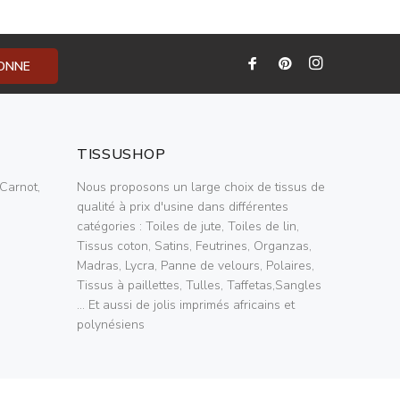
BONNE
TISSUSHOP
Carnot,
Nous proposons un large choix de tissus de
qualité à prix d'usine dans différentes
catégories : Toiles de jute, Toiles de lin,
Tissus coton, Satins, Feutrines, Organzas,
Madras, Lycra, Panne de velours, Polaires,
Tissus à paillettes, Tulles, Taffetas,Sangles
... Et aussi de jolis imprimés africains et
polynésiens