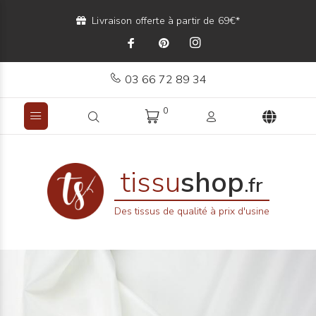
Livraison offerte à partir de 69€*
03 66 72 89 34
0
tissu
shop
.fr
Des tissus de qualité à prix d'usine