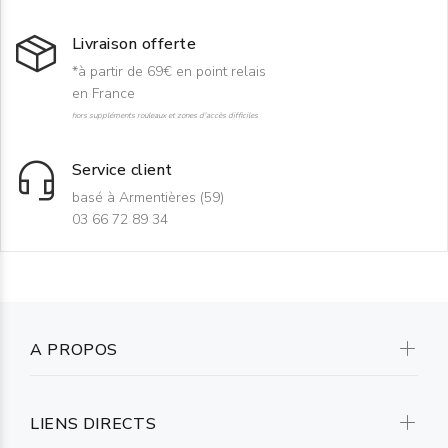
Livraison offerte
*à partir de 69€ en point relais
en France
hors suppléments rouleaux et zones d'accès difficiles
Service client
basé à Armentières (59)
03 66 72 89 34
A PROPOS
LIENS DIRECTS