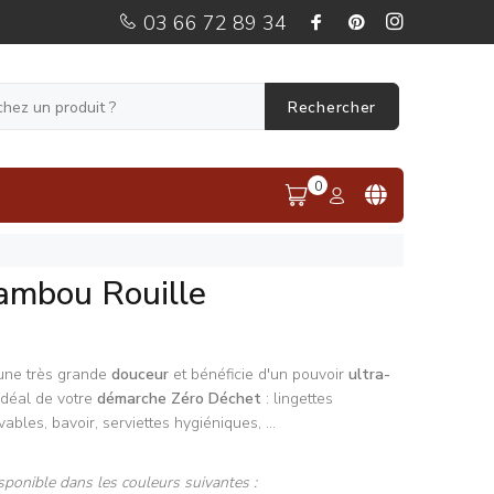
03 66 72 89 34
Rechercher
0
ambou Rouille
une très grande
douceur
et bénéficie d'un pouvoir
ultra-
é idéal de votre
démarche Zéro Déchet
: lingettes
bles, bavoir, serviettes hygiéniques, ...
sponible dans les couleurs suivantes :