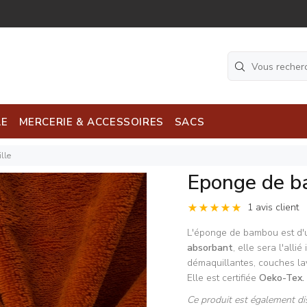
LE
MERCERIE & ACCESSOIRES
SACS
lle
Eponge de b
1 avis client
L'éponge de bambou est d'
absorbant
, elle sera l'alli
démaquillantes, couches lava
Elle est certifiée
Oeko-Tex.
Ce produit est également di