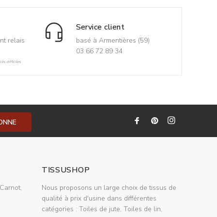
Service client
nt relais
basé à Armentières (59)
03 66 72 89 34
ès difficiles
BONNE
TISSUSHOP
Carnot,
Nous proposons un large choix de tissus de
qualité à prix d'usine dans différentes
catégories : Toiles de jute, Toiles de lin,