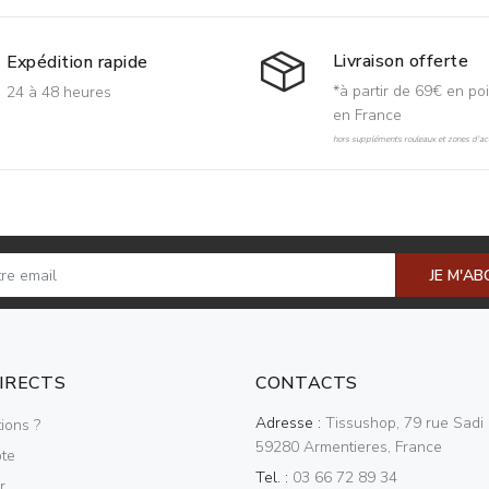
Livraison offerte
Expédition rapide
*à partir de 69€ en poi
24 à 48 heures
en France
hors suppléments rouleaux et zones d'acc
JE M'A
DIRECTS
CONTACTS
Adresse :
Tissushop, 79 rue Sadi 
ions ?
59280 Armentieres, France
te
Tel. :
03 66 72 89 34
r