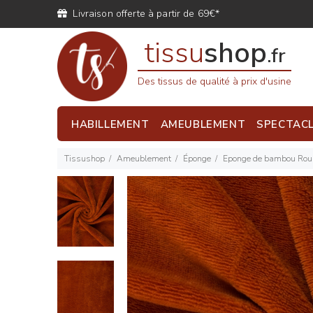
Livraison offerte à partir de 69€*
tissu
shop
.fr
Des tissus de qualité à prix d'usine
HABILLEMENT
AMEUBLEMENT
SPECTAC
Tissushop
Ameublement
Éponge
Eponge de bambou Roui