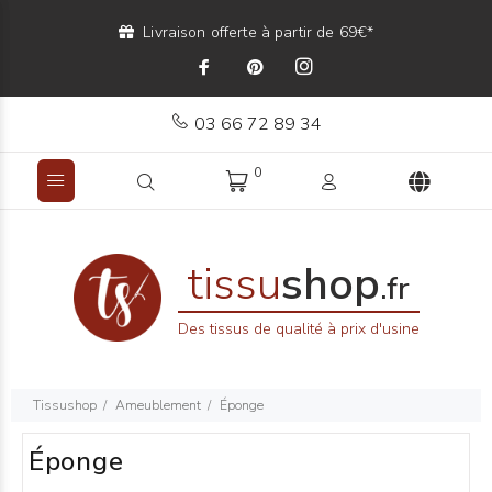
Livraison offerte à partir de 69€*
03 66 72 89 34
0
tissu
shop
.fr
Des tissus de qualité à prix d'usine
Tissushop
Ameublement
Éponge
Éponge