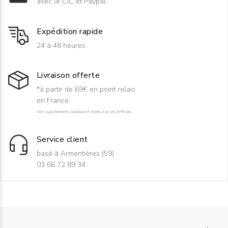
avec le CIC et Paypal
Expédition rapide
24 à 48 heures
Livraison offerte
*à partir de 69€ en point relais
en France
hors suppléments rouleaux et zones d'accès difficiles
Service client
basé à Armentières (59)
03 66 72 89 34