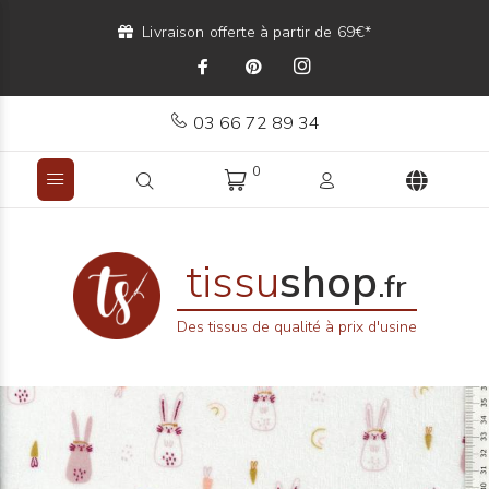
Livraison offerte à partir de 69€*
03 66 72 89 34
0
tissu
shop
.fr
Des tissus de qualité à prix d'usine