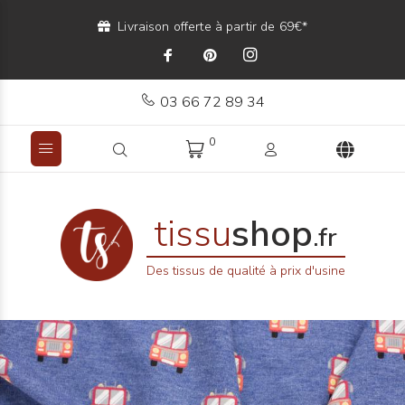
Livraison offerte à partir de 69€*
03 66 72 89 34
0
tissu
shop
.fr
Des tissus de qualité à prix d'usine